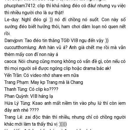
phucpham7412: clip thì khả năng đéo có đâu! nhưng vụ việc
thì nhiều người cho là sự thật!
Le-duy: Nghĩ đéo gì :)) nó đì chồng nó suốt. Con này số
sướng đéo biết hưởng thôi, ham chơi dâm loạn nó quen nết
rồi.
Danvjpvn: Tao đéo tin thằng TGĐ VIB ngu đến vậy :))
cuccutthomlung: Anh hàn vũ á? Anh già chết mẹ rồi mà vẫn
thèm mấy con đĩ non này á
caoca: Nói chung cũng mong không có vấn đề gì, còn nếu có
thì mọi người sẽ được ngóng clip hoặc drama bác ak!
Yến Trần: Có video nhớ share em nữa
Trang Phạm: May kp Trang mà là Chang
Thanh Tùng: Có clip ko????
Phan Quỳnh: VIB háng lạ
Hứa Lý Tùng: Ksao anh mất niềm tin vào phụ lứ thì còn iem
đây anh nhé ????
Trang Lê: zai độc thân thì nhiều, nhưng chỉ có chồng người
khác mới làm ta thấy thú vị :)))))