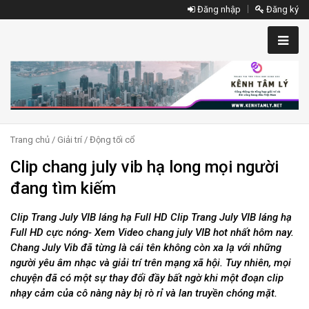
Đăng nhập
Đăng ký
Trang chủ
/
Giải trí
/
Động tối cổ
Clip chang july vib hạ long mọi người
đang tìm kiếm
Clip Trang July VIB láng hạ Full HD Clip Trang July VIB láng hạ
Full HD cực nóng- Xem Video chang july VIB hot nhất hôm nay.
Chang July Vib đã từng là cái tên không còn xa lạ với những
người yêu âm nhạc và giải trí trên mạng xã hội. Tuy nhiên, mọi
chuyện đã có một sự thay đổi đầy bất ngờ khi một đoạn clip
nhạy cảm của cô nàng này bị rò rỉ và lan truyền chóng mặt.