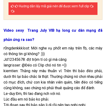
Hướng dẫn lấy mã giải nén để được xem full clip
Video sexy Trang July VIB hạ long cư dân mạng đã
phản ứng ra sao?
r0ngdenkkklost: Mới nghe vụ phốt em này trên fb, các mày
có thông tin gì không? :)))
Jd12345678: địt trộm tí có gì mà căng
langrisser: @Đéo có Clip chó nó tin =))
kiemtien: Thằng này mâu thuẫn vl. Trên thì bảo đéo phải,
dưới thì lại bảo chắc là thật. Thường chúng nó chơi nhau phải
có mục đích, chứ con kia nhân viên quèn, tiền đéo có tiếng
cũng không, sao chúng nó phải thuê quảng cáo để đánh.
Le-duy:Đm, thì tao đang nch với nó.
Lúc đầu em nó bảo ko phải.
Tới đoạn sau thì bảo sắp li dị rồi nên tao nghi nghi.