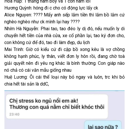
Hoa Hấp: 1 thằng hãm bòy và 1 con hãm lol
Hương Quỳnh: hóng đi c cho có động lực lấy ck
Alice Nguyen: ???? Mấy anh sếp lắm tiền thì lắm bồ lắm cứ
nghèo nghèo như ck mình lại hay ????
Nhím Hà Nguyễn: Phai tao, tao đéo ly dị đó, nếu muốn ly di
chuyển hết tiền của nhà cửa, xe cổ phần lại, tao ký đơn cho,
con không cứ để đó, tao đi làm đẹp, du lịch
Mai Trinh: Giờ có kiểu cứ đi cặp bồ xong kêu là vợ chồng
không hạnh phúc, ly thân, viết đơn ly hôn rồi, đang chờ toà
giải quyết nên đi yêu ng khác là bình thường. Con giáp nào
nó chả có cái văn mẫu giống nhau
Huệ Lương: Ôi cái thể loại này bỏ ngay và luôn, trc khi bỏ
chia hết tài sản là ddC,