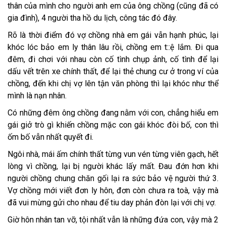
thân của mình cho người anh em của ông chồng (cũng đã có
gia đình), 4 người tha hồ du lịch, công tác đó đây.
Rõ là thời điểm đó vợ chồng nhà em gái vẫn hạnh phúc, lại
khóc lóc bảo em ly thân lâu rồi, chồng em t::ệ lắm. Đi qua
đêm, đi chơi với nhau còn cố tình chụp ảnh, cố tình để lại
dấu vết trên xe chính thất, để lại thẻ chung cư ở trong ví của
chồng, đến khi chị vợ lên tận văn phòng thì lại khóc như thể
mình là nạn nhân.
Có những đêm ông chồng đang nằm với con, chẳng hiểu em
gái giở trò gì khiến chồng mặc con gái khóc đòi bố, con thì
ốm bố vẫn nhất quyết đi.
Ngôi nhà, mái ấm chính thất từng vun vén từng viên gạch, hết
lòng vì chồng, lại bị người khác lấy mất. Đau đớn hơn khi
người chồng chung chăn gối lại ra sức bảo vệ người thứ 3.
Vợ chồng mới viết đơn ly hôn, đơn còn chưa ra toà, vậy mà
đã vui mừng gửi cho nhau để tiu day phản đòn lại với chị vợ.
Giờ hôn nhân tan vỡ, tội nhất vẫn là những đứa con, vậy mà 2