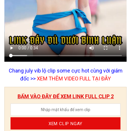
Chang july vib lộ clip some cực hot cùng với giám
đốc >>
XEM THÊM VIDEO FULL TẠI ĐÂY
BẤM VÀO ĐÂY ĐỂ XEM LINK FULL CLIP 2
XEM CLIP NGAY