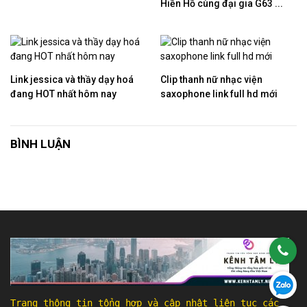
Hiền Hồ cùng đại gia G63 ...
Link jessica và thầy dạy hoá
Clip thanh nữ nhạc viện
đang HOT nhất hôm nay
saxophone link full hd mới
BÌNH LUẬN
Trang thông tin tổng hợp và cập nhật liên tục các