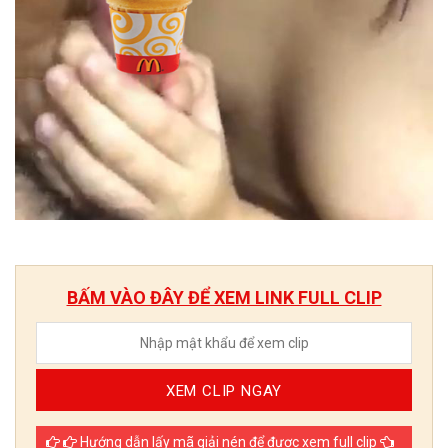
BẤM VÀO ĐÂY ĐỂ XEM LINK FULL CLIP
XEM CLIP NGAY
Hướng dẫn lấy mã giải nén để được xem full clip