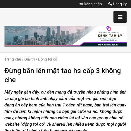
Đăng nhập
Đăng ký
Trang chủ
/
Giải trí
/
Động tối cổ
Đừng bắn lên mặt tao hs cấp 3 không
che
Mấy ngày gần đây, cư dân mạng đã truyền nhau những hình ảnh
và clip ghi lại hình ảnh nhạy cảm của một em gái xinh đẹp
đang ăn cây kem của bạn trai 1 cách rất ngon, bạn trai lén quay
film để làm kĩ niệm nhưng cô bạn gái cười và nói không được
quay, nhưng không biết sao video lại lọt vào các group chia sẽ
website "động tối cổ" và shared lên nhiều kênh được mọi người
tìm kiếm rất nhiều trên facebook và google.