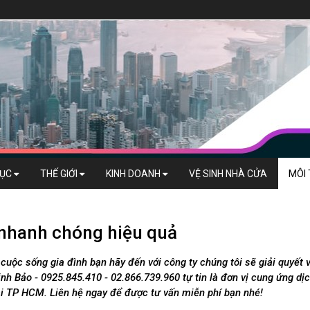
DỤC
THẾ GIỚI
KINH DOANH
VỆ SINH NHÀ CỬA
MÔI
h nhanh chóng hiệu quả
cuộc sống gia đình bạn hãy đến với công ty chúng tôi sẽ giải quyết 
h Bảo - 0925.845.410 - 02.866.739.960 tự tin là đơn vị cung ứng dị
ại TP HCM. Liên hệ ngay để được tư vấn miễn phí bạn nhé!