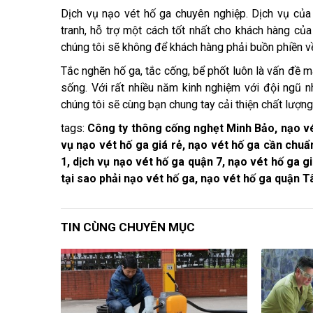
Dịch vụ nạo vét hố ga chuyên nghiệp. Dịch vụ của 
tranh, hỗ trợ một cách tốt nhất cho khách hàng của
chúng tôi sẽ không để khách hàng phải buồn phiền về
Tắc nghẽn hố ga, tắc cống, bể phốt luôn là vấn đề m
sống. Với rất nhiều năm kinh nghiệm với đội ngũ nh
chúng tôi sẽ cùng bạn chung tay cải thiện chất lượn
tags:
Công ty thông cống nghẹt Minh Bảo, nạo vé
vụ nạo vét hố ga giá rẻ, nạo vét hố ga cần chuẩ
1, dịch vụ nạo vét hố ga quận 7, nạo vét hố ga g
tại sao phải nạo vét hố ga, nạo vét hố ga quận 
TIN CÙNG CHUYÊN MỤC