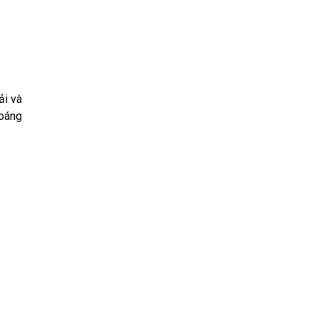
ải và
hoáng