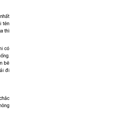
 nhất
i tên
a thì
hi có
cống.
ắm bê
ải đi
 chắc
thông