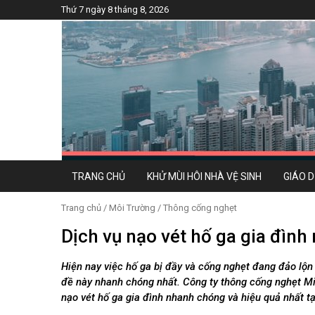
Thứ 7 ngày 8 tháng 8, 2026
TRANG CHỦ
KHỬ MÙI HÔI NHÀ VỆ SINH
GIÁO 
Trang chủ
/
Môi Trường
/
Thông cống nghẹt
Dịch vụ nạo vét hố ga gia đìn
Hiện nay việc hố ga bị đầy và cống nghẹt đang đảo lộn 
đề này nhanh chóng nhất. Công ty thông cống nghẹt Min
nạo vét hố ga gia đình nhanh chóng và hiệu quả nhất t