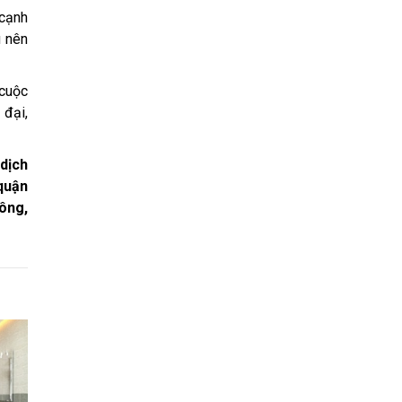
 cạnh
u nên
 cuộc
 đại,
 dịch
 quận
hông,