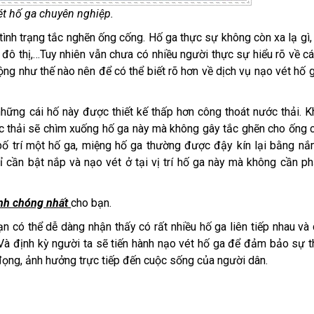
ét hố ga chuyên nghiệp.
tình trạng tắc nghẽn ống cống. Hố ga thực sự không còn xa lạ gì,
 đô thị,…Tuy nhiên vẫn chưa có nhiều người thực sự hiểu rõ về cá
động như thế nào nên để có thể biết rõ hơn về dịch vụ nạo vét hố g
hững cái hố này được thiết kế thấp hơn công thoát nước thải. K
ác thải sẽ chìm xuống hố ga này mà không gây tắc ghẽn cho ống 
bố trí một hố ga, miệng hố ga thường được đậy kín lại bằng n
 cần bật nắp và nạo vét ở tại vị trí hố ga này mà không cần ph
nh chóng nhất
cho bạn.
n có thể dễ dàng nhận thấy có rất nhiều hố ga liên tiếp nhau và
 Và định kỳ người ta sẽ tiến hành nạo vét hố ga để đảm bảo sự 
đọng, ảnh hưởng trực tiếp đến cuộc sống của người dân.