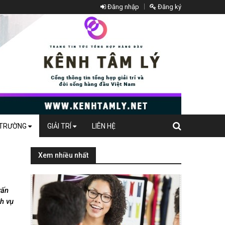
Đăng nhập
Đăng ký
 TRƯỜNG
GIẢI TRÍ
LIÊN HỆ
Xem nhiều nhất
vấn
ch vụ