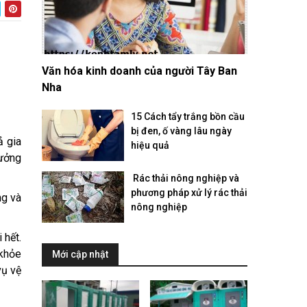
Văn hóa kinh doanh của người Tây Ban
Nha
15 Cách tẩy trắng bồn cầu
bị đen, ố vàng lâu ngày
ả gia
hiệu quả
hưởng
​ Rác thải nông nghiệp và
phương pháp xử lý rác thải
ng và
nông nghiệp
 hết.
 khỏe
Mới cập nhật
vụ vệ