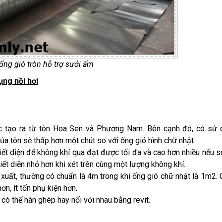
ống gió tròn hỗ trợ sưởi ấm
ụng nồi hơi
ợc tạo ra từ tôn Hoa Sen và Phương Nam. Bên cạnh đó, có sử
a tôn sẽ thấp hơn một chút so với ống gió hình chữ nhật.
iết diện để không khí qua đạt được tối đa và cao hơn nhiều nếu s
tiết diện nhỏ hơn khi xét trên cùng một lượng không khí.
 xuất, thường có chuẩn là 4m trong khi ống gió chữ nhật là 1m2.
n, ít tốn phụ kiện hơn.
 có thể hàn ghép hay nối với nhau bằng revit.