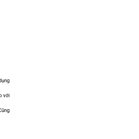
 dụng
o với
 Cũng