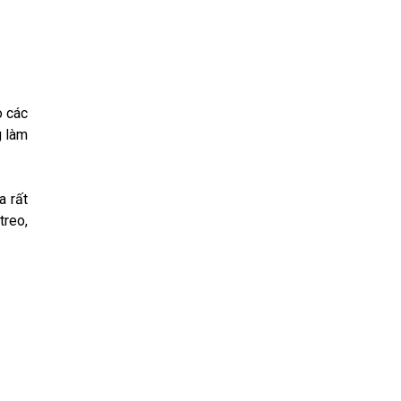
o các
g làm
a rất
treo,