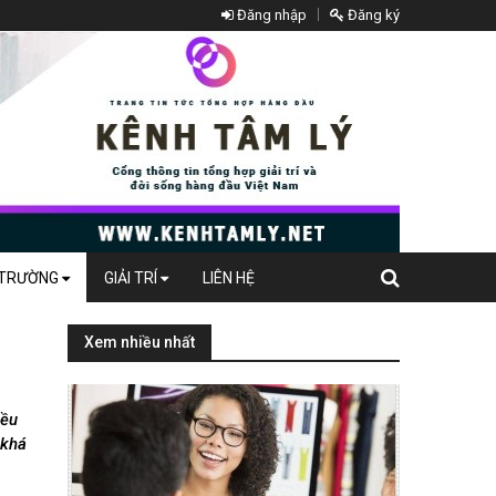
Đăng nhập
Đăng ký
 TRƯỜNG
GIẢI TRÍ
LIÊN HỆ
Xem nhiều nhất
iều
 khá