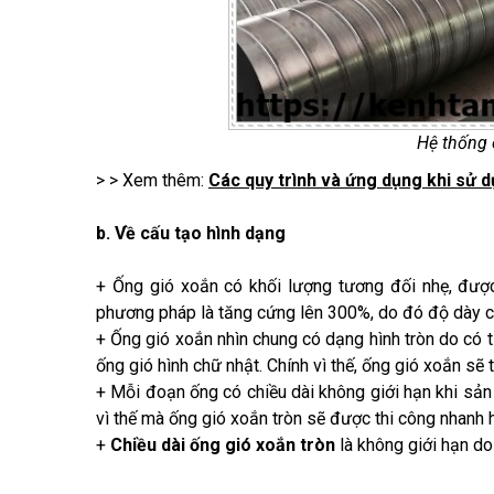
Hệ thống 
> > Xem thêm:
Các quy trình và ứng dụng khi sử d
b. Về cấu tạo hình dạng
+ Ống gió xoắn có khối lượng tương đối nhẹ, đư
phương pháp là tăng cứng lên 300%, do đó độ dày củ
+ Ống gió xoắn nhìn chung có dạng hình tròn do có t
ống gió hình chữ nhật. Chính vì thế, ống gió xoắn sẽ 
+ Mỗi đoạn ống có chiều dài không giới hạn khi sản
vì thế mà ống gió xoắn tròn sẽ được thi công nhanh hơ
+
Chiều dài ống gió xoắn tròn
là không giới hạn do