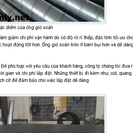
ặc điểm của ống gió xoắn
àm giảm chi phí vận hành do có độ rò rỉ thấp, đặc tính tối ưu ch
ác hoạt động tốt hơn. Ống gió xoắn tròn ít bám bụi hơn và dễ dàn
: Để phù hợp với yêu cầu của khách hàng, công ty chúng tôi đưa r
 gian và chi phí lắp đặt. Những thiết bị đi kèm như, cút, quang 
ích cỡ để đảm bảo cho việc lắp đặt dễ dàng.