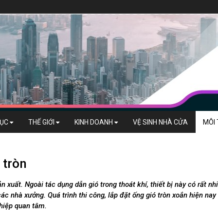
DỤC
THẾ GIỚI
KINH DOANH
VỆ SINH NHÀ CỬA
MÔI
 tròn
n xuất. Ngoài tác dụng dẫn gió trong thoát khí, thiết bị này có rất nh
ác nhà xưởng. Quá trình thi công, lắp đặt ống gió tròn xoắn hiện nay
ghiệp quan tâm.