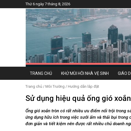
Thứ 6 ngày 7 tháng 8, 2026
TRANG CHỦ
KHỬ MÙI HÔI NHÀ VỆ SINH
GIÁO 
Trang chủ
/
Môi Trường
/
Hướng dẫn lắp đặt
Sử dụng hiệu quả ống gió xoắn
Ống gió xoắn tròn có rất nhiều ưu điểm nổi trội trong sả
ứng dụng hữu ích trong việc sưởi ấm và thải bụi trong c
đơn giản và tiết kiệm nên được rất nhiều chủ doanh n