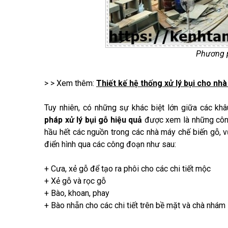
Phương p
> > Xem thêm:
Thiết kế hệ thống xử lý bụi cho nh
Tuy nhiên, có những sự khác biệt lớn giữa các khâ
pháp xử lý bụi gỗ hiệu quả
được xem là những công
hầu hết các nguồn trong các nhà máy chế biến gỗ,
điển hình qua các công đoạn như sau:
+ Cưa, xẻ gỗ để tạo ra phôi cho các chi tiết mộc
+ Xẻ gỗ và rọc gỗ
+ Bào, khoan, phay
+ Bào nhẵn cho các chi tiết trên bề mặt và chà nhám