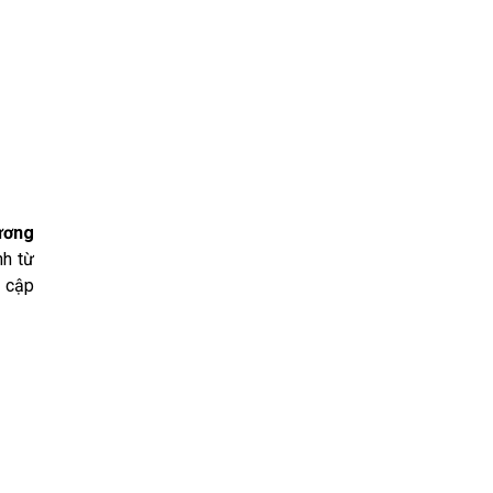
ương
nh từ
ề cập