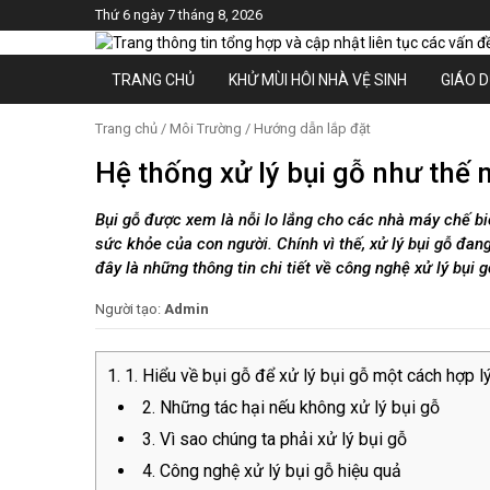
Thứ 6 ngày 7 tháng 8, 2026
TRANG CHỦ
KHỬ MÙI HÔI NHÀ VỆ SINH
GIÁO 
Trang chủ
/
Môi Trường
/
Hướng dẫn lắp đặt
Hệ thống xử lý bụi gỗ như thế 
Bụi gỗ được xem là nỗi lo lắng cho các nhà máy chế biế
sức khỏe của con người. Chính vì thế, xử lý bụi gỗ đa
đây là những thông tin chi tiết về công nghệ xử lý bụi g
Người tạo:
Admin
1. Hiểu về bụi gỗ để xử lý bụi gỗ một cách hợp l
2. Những tác hại nếu không xử lý bụi gỗ
3. Vì sao chúng ta phải xử lý bụi gỗ
4. Công nghệ xử lý bụi gỗ hiệu quả