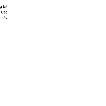
g bít
. Các
n này