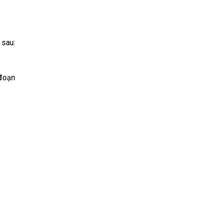
 sau:
 đoạn