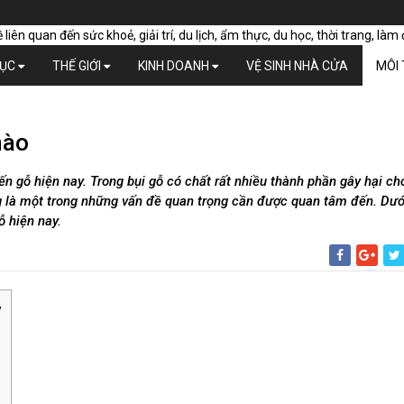
DỤC
THẾ GIỚI
KINH DOANH
VỆ SINH NHÀ CỬA
MÔI
nào
n gỗ hiện nay. Trong bụi gỗ có chất rất nhiều thành phần gây hại ch
ng là một trong những vấn đề quan trọng cần được quan tâm đến. Dướ
ỗ hiện nay.
ý