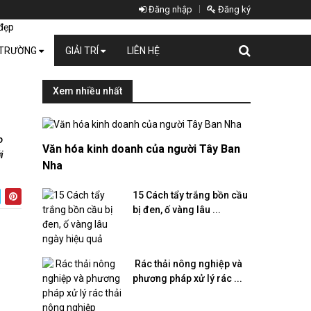
Đăng nhập
Đăng ký
 TRƯỜNG
GIẢI TRÍ
LIÊN HỆ
Xem nhiều nhất
o
Văn hóa kinh doanh của người Tây Ban
i
Nha
15 Cách tẩy trắng bồn cầu
bị đen, ố vàng lâu ...
​ Rác thải nông nghiệp và
phương pháp xử lý rác ...